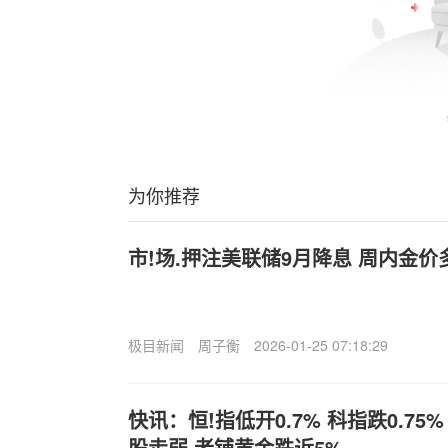
为你推荐
市!场.押注美联储9月降息 周内金
极目新闻
周子衡
2026-01-25 07:18:29
快讯：恒!指低开0.7% 科指跌0.75
股走弱 老铺黄金跌近5%