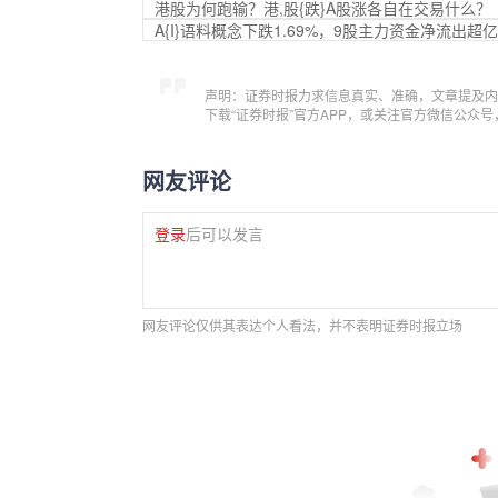
港股为何跑输？港,股{跌}A股涨各自在交易什么？
A{I}语料概念下跌1.69%，9股主力资金净流出超
声明：证券时报力求信息真实、准确，文章提及内
下载“证券时报”官方APP，或关注官方微信公众
网友评论
登录
后可以发言
网友评论仅供其表达个人看法，并不表明证券时报立场