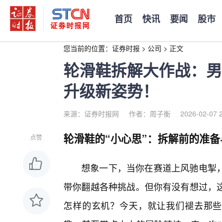
首页
快讯
要闻
股市
您当前的位置：
证券时报
>
公司
>
正文
轮滑鞋拆解大作战：男
升级新姿势！
来源：证券时报网
作者：周子衡
2026-02-07 
轮滑鞋的“小心思”：拆解前的准备
点赞
想象一下，当你在赛道上风驰电掣
带你翻越各种挑战。但你有没有想过，这
怎样的玄机？今天，就让我们褪去那些