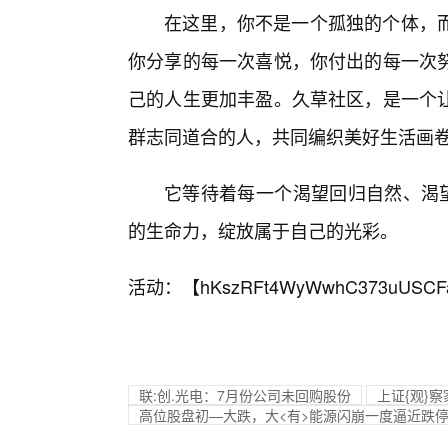
在这里，你不是一个孤独的个体，而
你分享的每一次喜悦，你付出的每一次
己的人生更加丰盈。久草社区，是一个
群志同道合的人，共同编织美好生活画
它等待着每一个渴望回归自然、渴望
的生命力，绽放属于自己的光彩。
活动：【
hKszRFt4WyWwhC373uUSCF
联:创.光电：7月份公司未回购股份
上证{观}
高位股盘初—大跌，大<有>能源闪崩一度逼近跌